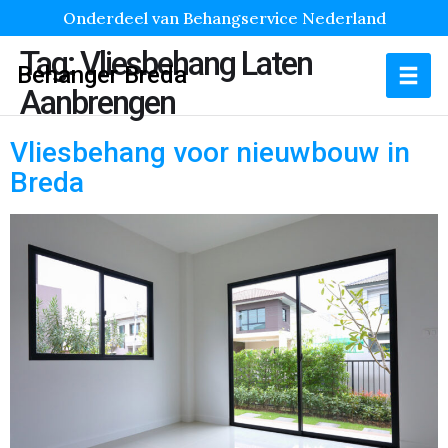
Onderdeel van Behangservice Nederland
Tag:
Vliesbehang Laten
Behanger Breda
Aanbrengen
Vliesbehang voor nieuwbouw in
Breda