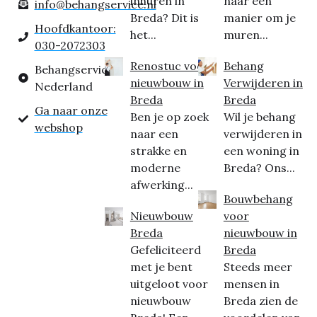
inhuren in
naar een
info@behangservice.nl
Breda? Dit is
manier om je
Hoofdkantoor:
het...
muren...
030-2072303
Renostuc voor
Behang
Behangservice
nieuwbouw in
Verwijderen in
Nederland
Breda
Breda
Ga naar onze
Ben je op zoek
Wil je behang
webshop
naar een
verwijderen in
strakke en
een woning in
moderne
Breda? Ons...
afwerking...
Bouwbehang
Nieuwbouw
voor
Breda
nieuwbouw in
Gefeliciteerd
Breda
met je bent
Steeds meer
uitgeloot voor
mensen in
nieuwbouw
Breda zien de