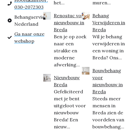
Hoofdkantoor:
het...
muren...
030-2072303
Renostuc voor
Behang
Behangservice
nieuwbouw in
Verwijderen in
Nederland
Breda
Breda
Ga naar onze
Ben je op zoek
Wil je behang
webshop
naar een
verwijderen in
strakke en
een woning in
moderne
Breda? Ons...
afwerking...
Bouwbehang
Nieuwbouw
voor
Breda
nieuwbouw in
Gefeliciteerd
Breda
met je bent
Steeds meer
uitgeloot voor
mensen in
nieuwbouw
Breda zien de
Breda! Een
voordelen van
nieuw...
bouwbehang...