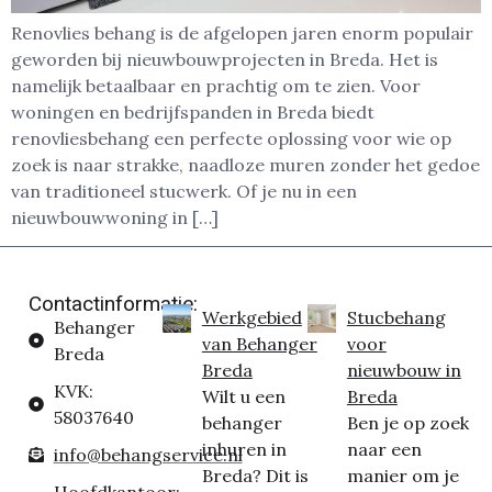
Renovlies behang is de afgelopen jaren enorm populair
geworden bij nieuwbouwprojecten in Breda. Het is
namelijk betaalbaar en prachtig om te zien. Voor
woningen en bedrijfspanden in Breda biedt
renovliesbehang een perfecte oplossing voor wie op
zoek is naar strakke, naadloze muren zonder het gedoe
van traditioneel stucwerk. Of je nu in een
nieuwbouwwoning in […]
Contactinformatie:
Werkgebied
Stucbehang
Behanger
van Behanger
voor
Breda
Breda
nieuwbouw in
KVK:
Wilt u een
Breda
58037640
behanger
Ben je op zoek
inhuren in
naar een
info@behangservice.nl
Breda? Dit is
manier om je